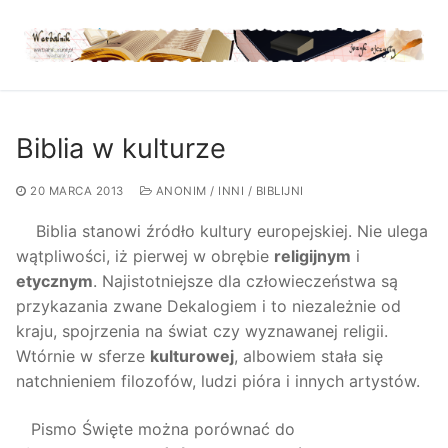
Przejdź
do
treści
Biblia w kulturze
20 MARCA 2013
ANONIM / INNI / BIBLIJNI
Biblia stanowi źródło kultury europejskiej. Nie ulega
wątpliwości, iż pierwej w obrębie
religijnym
i
etycznym
. Najistotniejsze dla człowieczeństwa są
przykazania zwane Dekalogiem i to niezależnie od
kraju, spojrzenia na świat czy wyznawanej religii.
Wtórnie w sferze
kulturowej
, albowiem stała się
natchnieniem filozofów, ludzi pióra i innych artystów.
Pismo Święte można porównać do