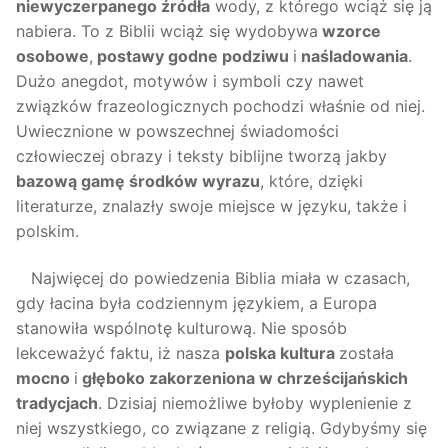
niewyczerpanego źródła
wody, z którego wciąż się ją
nabiera. To z Biblii wciąż się wydobywa
wzorce
osobowe
,
postawy godne podziwu
i
naśladowania
.
Dużo anegdot, motywów i symboli czy nawet
związków frazeologicznych pochodzi właśnie od niej.
Uwiecznione w powszechnej świadomości
człowieczej obrazy i teksty biblijne tworzą jakby
bazową gamę środków wyrazu
, które, dzięki
literaturze, znalazły swoje miejsce w języku, także i
polskim.
Najwięcej do powiedzenia Biblia miała w czasach,
gdy łacina była codziennym językiem, a Europa
stanowiła wspólnotę kulturową. Nie sposób
lekceważyć faktu, iż nasza
polska kultura
została
mocno
i
głęboko zakorzeniona w chrześcijańskich
tradycjach
. Dzisiaj niemożliwe byłoby wyplenienie z
niej wszystkiego, co związane z religią. Gdybyśmy się