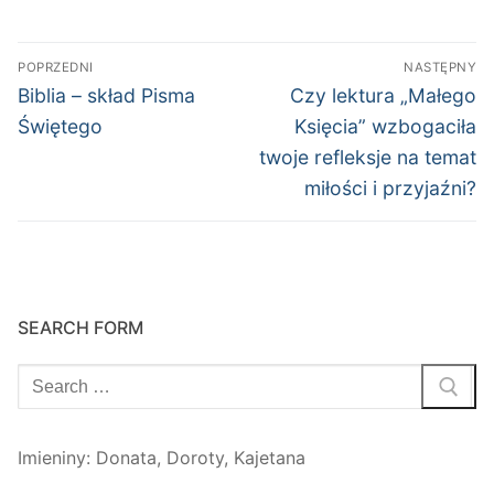
Nawigacja
POPRZEDNI
NASTĘPNY
wpisu
Poprzedni
Następny
Biblia – skład Pisma
Czy lektura „Małego
wpis:
wpis:
Świętego
Księcia” wzbogaciła
twoje refleksje na temat
miłości i przyjaźni?
SEARCH FORM
Szukaj:
Imieniny
:
Donata
,
Doroty
,
Kajetana