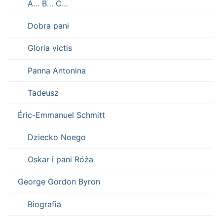
A… B… C…
Dobra pani
Gloria victis
Panna Antonina
Tadeusz
Éric-Emmanuel Schmitt
Dziecko Noego
Oskar i pani Róża
George Gordon Byron
Biografia