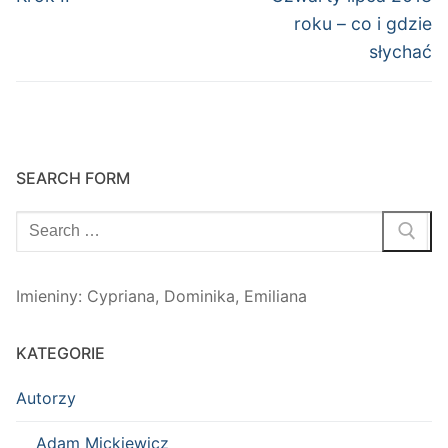
wpis:
wpis:
roku – co i gdzie
słychać
SEARCH FORM
Szukaj:
Imieniny
:
Cypriana
,
Dominika
,
Emiliana
KATEGORIE
Autorzy
Adam Mickiewicz