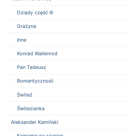
Dziady część III
Grażyna
Inne
Konrad Wallenrod
Pan Tadeusz
Romantyczność
Świteź
Świtezianka
Aleksander Kamiński
Kamienie na szaniec