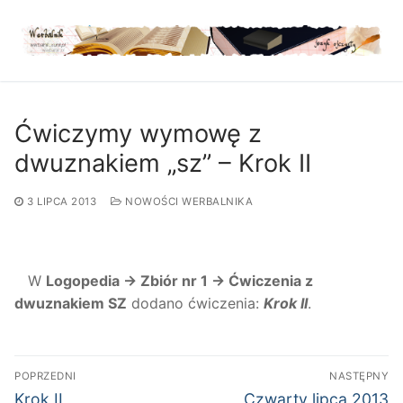
Przejdź
do
treści
Ćwiczymy wymowę z
dwuznakiem „sz” – Krok II
3 LIPCA 2013
NOWOŚCI WERBALNIKA
W
Logopedia → Zbiór nr 1 → Ćwiczenia z
dwuznakiem SZ
dodano ćwiczenia:
Krok II
.
Nawigacja
POPRZEDNI
NASTĘPNY
wpisu
Poprzedni
Następny
Krok II
Czwarty lipca 2013