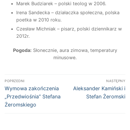
Marek Budziarek – polski teolog w 2006.
Irena Sandecka – działaczka społeczna, polska
poetka w 2010 roku.
Czesław Michniak – pisarz, polski dziennikarz w
2012r.
Pogoda:
Słonecznie, aura zimowa, temperatury
minusowe.
Nawigacja
POPRZEDNI
NASTĘPNY
wpisu
Poprzedni
Następny
Wymowa zakończenia
Aleksander Kamiński i
wpis:
wpis:
„Przedwiośnia” Stefana
Stefan Żeromski
Żeromskiego