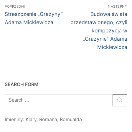
Nawigacja
POPRZEDNI
NASTĘPNY
wpisu
Poprzedni
Następny
Streszczenie „Grażyny”
Budowa świata
wpis:
wpis:
Adama Mickiewicza
przedstawionego, czyli
kompozycja w
„Grażynie” Adama
Mickiewicza
SEARCH FORM
Szukaj:
Imieniny
:
Klary
,
Romana
,
Romualda