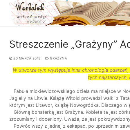
Przejdź
do
treści
Streszczenie „Grażyny” 
20 MARCA 2013
GRAŻYNA
W utworze tym występuje inna chronologia zdarzeń,
tych najstarszych,
Fabuła mickiewiczowskiego dzieła ma miejsce w Nowo
Jagiełły na Litwie. Książę Witold prowadzi walki z Ta
którym jest Litawor, książę Nowogródka. Dlaczego wię
Główną bohaterką jest Grażyna. Kobieta ta jest córką 
zrozumiany i doceniony. Uważa, że jest pokrzywdzony,
Powróciwszy z jednej z eskapad, po uprzednim zawar