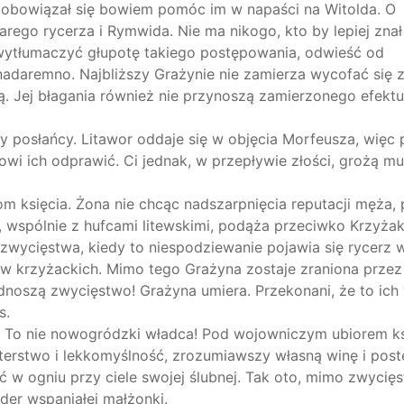
zobowiązał się bowiem pomóc im w napaści na Witolda. O
ego rycerza i Rymwida. Nie ma nikogo, kto by lepiej znał 
 wytłumaczyć głupotę takiego postępowania, odwieść od
daremno. Najbliższy Grażynie nie zamierza wycofać się z
ą. Jej błagania również nie przynoszą zamierzonego efektu
osłańcy. Litawor oddaje się w objęcia Morfeusza, więc 
wi ich odprawić. Ci jednak, w przepływie złości, grożą m
księcia. Żona nie chcąc nadszarpnięcia reputacji męża, 
, wspólnie z hufcami litewskimi, podąża przeciwko Krzyża
y zwycięstwa, kiedy to niespodziewanie pojawia się rycerz 
w krzyżackich. Mimo tego Grażyna zostaje zraniona przez
 odnoszą zwycięstwo! Grażyna umiera. Przekonani, że to ich
s.
 To nie nowogródzki władca! Pod wojowniczym ubiorem ks
isterstwo i lekkomyślność, zrozumiawszy własną winę i pos
ć w ogniu przy ciele swojej ślubnej. Tak oto, mimo zwycię
ader wspaniałej małżonki.