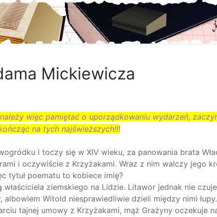
Adama Mickiewicza
 należy więc pamiętać o uporządkowaniu wydarzeń, zaczy
 kończąc na tych najświeższych!!!
gródku i toczy się w XIV wieku, za panowania brata Wł
tarami i oczywiście z Krzyżakami. Wraz z nim walczy jego k
c tytuł poematu to kobiece imię?
właściciela ziemskiego na Lidzie. Litawor jednak nie czuje
 albowiem Witold niesprawiedliwie dzieli między nimi łupy.
ciu tajnej umowy z Krzyżakami, mąż Grażyny oczekuje na