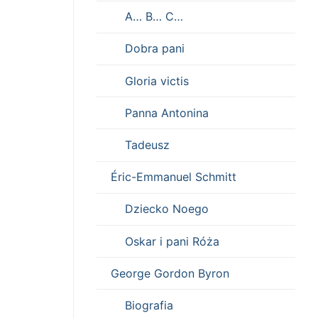
A… B… C…
Dobra pani
Gloria victis
Panna Antonina
Tadeusz
Éric-Emmanuel Schmitt
Dziecko Noego
Oskar i pani Róża
George Gordon Byron
Biografia