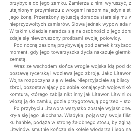
przybycie do jego zamku. Zamierza z nimi wyruszyć, 
utajnionym przymierzu z wrogami napomina jedynie star
jego żonę. Przerażony sytuacją doradca stara się mu
nieprzyzwoitych zamiarów. Słowa jednak wypowiada na
W takim układzie naradza się na osobności z jego żon
zdaje się niewzruszony prośbami swojej połowicy.
Pod nocną zasłoną przybywają pod zamek krzyżaccy p
moment, gdy jego towarzyszka życia nakazuje giermko
zemstą.
Wraz ze wschodem słońca wrogie wojska idą pod dom 
postawę rycerską i wdziewa jego zbroję. Jako Litawor
Wojna rozpoczyna się w lesie. Nieprzyjaciele są blisc
zbroi, pozostawiający po sobie konających wojownikó
komtura, którego zabija nikt inny jak Litawor. Litwini
wiozą ją do zamku, gdzie przygotowują pogrzeb – sto
Po przybyciu Litawora wszystko zostaje wyjaśnione.
kryła się jego ukochana. Władyka, pojąwszy swoje fil
ku hańbie, podąża w stronę żałobnego stosu, by zginą
Litwinów, smutnie kończą się koleje włodarza i jego n