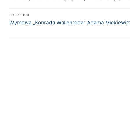
Nawigacja
POPRZEDNI
Poprzedni
wpisu
Wymowa „Konrada Wallenroda” Adama Mickiewic
wpis: