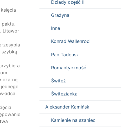
Dziady część III
księcia i
Grażyna
 paktu.
Inne
. Litawor
Konrad Wallenrod
przesypia
u szybką
Pan Tadeusz
przybiera
Romantyczność
kom.
w czarnej
Świteź
 jednego
 władca,
Świtezianka
Aleksander Kamiński
ięcia
tępowanie
Kamienie na szaniec
stwa