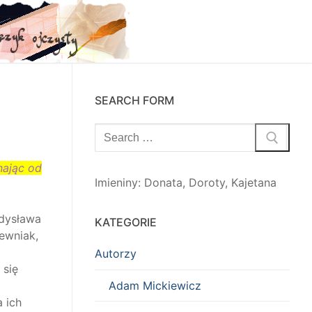
SEARCH FORM
Szukaj:
nając od
Imieniny
:
Donata
,
Doroty
,
Kajetana
adysława
KATEGORIE
rewniak,
Autorzy
 się
Adam Mickiewicz
 ich