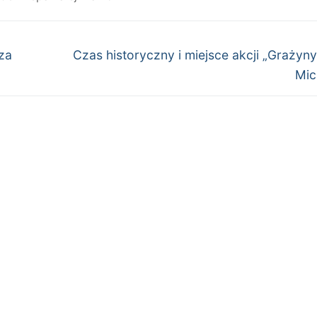
Następny
za
Czas historyczny i miejsce akcji „Graży
wpis:
Mic