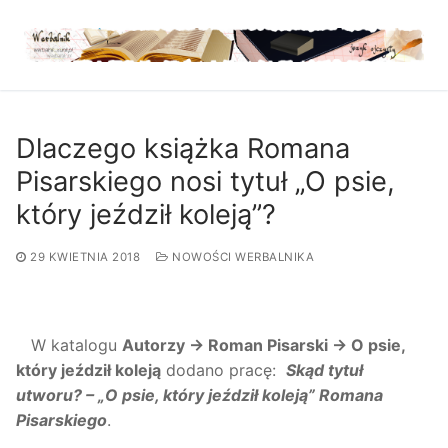
Przejdź
do
treści
Dlaczego książka Romana
Pisarskiego nosi tytuł „O psie,
który jeździł koleją”?
29 KWIETNIA 2018
NOWOŚCI WERBALNIKA
W katalogu
Autorzy → Roman Pisarski → O psie,
który jeździł koleją
dodano pracę:
Skąd tytuł
utworu? – „O psie, który jeździł koleją” Romana
Pisarskiego
.