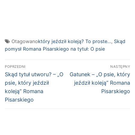
Otagowano
który jeździł koleją? To proste…
,
Skąd
pomysł Romana Pisarskiego na tytuł: O psie
Nawigacja
POPRZEDNI
NASTĘPNY
wpisu
Poprzedni
Następny
Skąd tytuł utworu? – „O
Gatunek – „O psie, który
wpis:
wpis:
psie, który jeździł
jeździł koleją” Romana
koleją” Romana
Pisarskiego
Pisarskiego