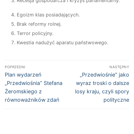
Recesja gospodarcza i kryzys parlamentarny.
Egoizm klas posiadających.
Brak reformy rolnej.
Terror policyjny.
Kwestia nadużyć aparatu państwowego.
Nawigacja
POPRZEDNI
NASTĘPNY
wpisu
Poprzedni
Następny
Plan wydarzeń
„Przedwiośnie” jako
wpis:
wpis:
„Przedwiośnia” Stefana
wyraz troski o dalsze
Żeromskiego z
losy kraju, czyli spory
równoważników zdań
polityczne