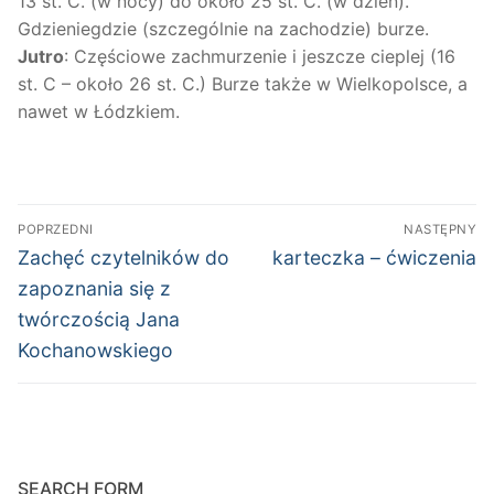
13 st. C. (w nocy) do około 25 st. C. (w dzień).
Gdzieniegdzie (szczególnie na zachodzie) burze.
Jutro
: Częściowe zachmurzenie i jeszcze cieplej (16
st. C – około 26 st. C.) Burze także w Wielkopolsce, a
nawet w Łódzkiem.
Nawigacja
POPRZEDNI
NASTĘPNY
wpisu
Poprzedni
Następny
Zachęć czytelników do
karteczka – ćwiczenia
wpis:
wpis:
zapoznania się z
twórczością Jana
Kochanowskiego
SEARCH FORM