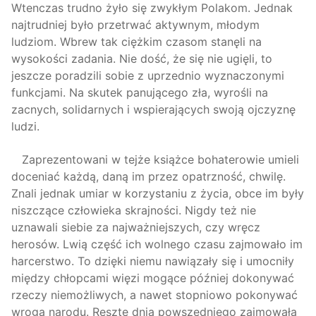
Wtenczas trudno żyło się zwykłym Polakom. Jednak
najtrudniej było przetrwać aktywnym, młodym
ludziom. Wbrew tak ciężkim czasom stanęli na
wysokości zadania. Nie dość, że się nie ugięli, to
jeszcze poradzili sobie z uprzednio wyznaczonymi
funkcjami. Na skutek panującego zła, wyrośli na
zacnych, solidarnych i wspierających swoją ojczyznę
ludzi.
Zaprezentowani w tejże książce bohaterowie umieli
doceniać każdą, daną im przez opatrzność, chwilę.
Znali jednak umiar w korzystaniu z życia, obce im były
niszczące człowieka skrajności. Nigdy też nie
uznawali siebie za najważniejszych, czy wręcz
herosów. Lwią część ich wolnego czasu zajmowało im
harcerstwo. To dzięki niemu nawiązały się i umocniły
między chłopcami więzi mogące później dokonywać
rzeczy niemożliwych, a nawet stopniowo pokonywać
wroga narodu. Resztę dnia powszedniego zajmowała