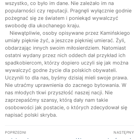
wszystko, co było im dane. Nie zależało im na
popularności czy reputacji. Pragnęli wyłącznie godnie
pożegnać się ze światem i poniekąd wywalczyć
swobodę dla ukochanego kraju.
Niewątpliwie, osoby opisywane przez Kamińskiego
umiały pięknie żyć, a jeszcze piękniej umierać. Żyli,
obdarzając innych swoim miłosierdziem. Natomiast
ostatni wydany przez nich oddech dał przykład ich
spadkobiercom, którzy dopiero uczyli się jak można
wywalczyć godne życie dla polskich obywateli.
Uczynili to dla nas, byśmy dzisiaj mieli swoje prawa.
Nie utraćmy uprawnienia do zacnego bytowania. W
nas młodych tkwi przyszłość naszej nacji. Nie
zaprzepaśćmy szansy, którą dały nam takie
osobowości jak postacie, o których zdecydował się
napisać polski skryba.
Nawigacja
POPRZEDNI
NASTĘPNY