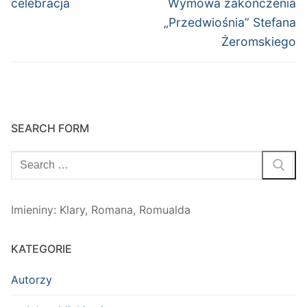
wpisu
Poprzedni
Następny
celebracja
Wymowa zakończenia
wpis:
wpis:
„Przedwiośnia” Stefana
Żeromskiego
SEARCH FORM
Szukaj:
Imieniny
:
Klary
,
Romana
,
Romualda
KATEGORIE
Autorzy