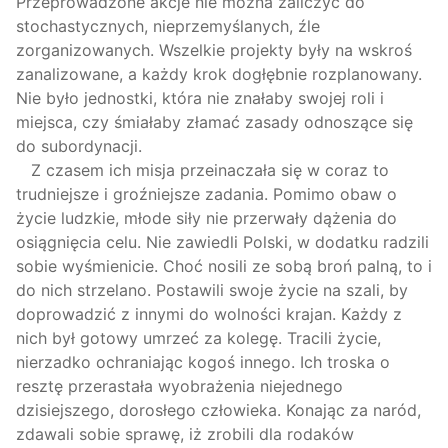
Przeprowadzone akcje nie można zaliczyć do
stochastycznych, nieprzemyślanych, źle
zorganizowanych. Wszelkie projekty były na wskroś
zanalizowane, a każdy krok dogłębnie rozplanowany.
Nie było jednostki, która nie znałaby swojej roli i
miejsca, czy śmiałaby złamać zasady odnoszące się
do subordynacji.
Z czasem ich misja przeinaczała się w coraz to
trudniejsze i groźniejsze zadania. Pomimo obaw o
życie ludzkie, młode siły nie przerwały dążenia do
osiągnięcia celu. Nie zawiedli Polski, w dodatku radzili
sobie wyśmienicie. Choć nosili ze sobą broń palną, to i
do nich strzelano. Postawili swoje życie na szali, by
doprowadzić z innymi do wolności krajan. Każdy z
nich był gotowy umrzeć za kolegę. Tracili życie,
nierzadko ochraniając kogoś innego. Ich troska o
resztę przerastała wyobrażenia niejednego
dzisiejszego, dorosłego człowieka. Konając za naród,
zdawali sobie sprawę, iż zrobili dla rodaków