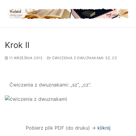
Przejdź
do
treści
Krok II
11 WRZEŚNIA 2013
ĆWICZENIA Z DWUZNAKAMI: SZ, CZ
Ćwiczenia z dwuznakami: „sz”, „cz”.
Pobierz plik PDF (do druku) →
kliknij