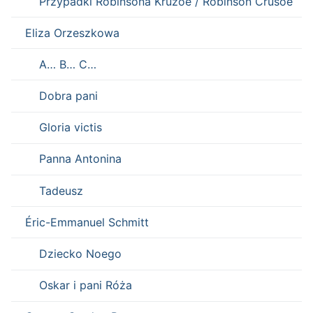
Przypadki Robinsona Kruzoe / Robinson Crusoe
Eliza Orzeszkowa
A… B… C…
Dobra pani
Gloria victis
Panna Antonina
Tadeusz
Éric-Emmanuel Schmitt
Dziecko Noego
Oskar i pani Róża