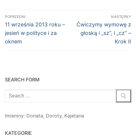
Nawigacja
POPRZEDNI
NASTĘPNY
wpisu
Poprzedni
Następny
11 września 2013 roku –
Ćwiczymy wymowę z
wpis:
wpis:
jesień w polityce i za
głoską i „sz”, i „cz” –
oknem
Krok II
SEARCH FORM
Szukaj:
Imieniny
:
Donata
,
Doroty
,
Kajetana
KATEGORIE