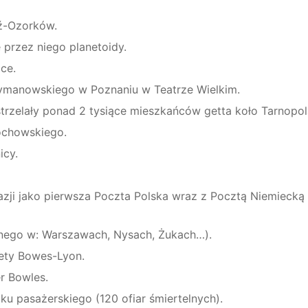
ź-Ozorków.
 przez niego planetoidy.
ce.
ymanowskiego w Poznaniu w Teatrze Wielkim.
strzelały ponad 2 tysiące mieszkańców getta koło Tarnopol
ochowskiego.
icy.
kazji jako pierwsza Poczta Polska wraz z Pocztą Niemiecką
anego w: Warszawach, Nysach, Żukach…).
iety Bowes-Lyon.
er Bowles.
tku pasażerskiego (120 ofiar śmiertelnych).