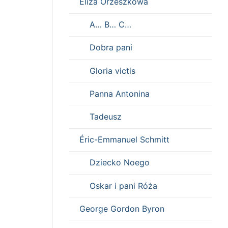
Eliza Orzeszkowa
A… B… C…
Dobra pani
Gloria victis
Panna Antonina
Tadeusz
Éric-Emmanuel Schmitt
Dziecko Noego
Oskar i pani Róża
George Gordon Byron