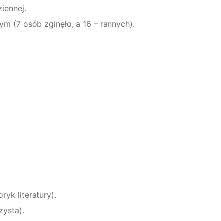
iennej.
m (7 osób zginęło, a 16 – rannych).
oryk literatury).
zysta).