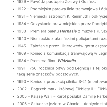
1829 – Powódź podtopiła Żuławy i Gdańsk.
1922 – Podmiejska parowa linia tramwajowa Łód
1931 – Niemiecki astronom K. Reinmuth i odkrycie
1934 – Odzyskanie praw miejskich przez Poddębi
1938 – Premiera baletu
Hernasie
z muzyką K. Sz
1943 – Niemieckie z ukraińskimi policjantami roz
1945 – Założenie przez Hitlerowców getta częst
1969 – Koniec z komunikacją tramwajową w Legn
1984 – Premiera filmu
Widziadło
.
1
991 – 750. rocznica bitwy pod Legnicą i z tej o
taką serię znaczków pocztowych.
1993 – Koniec z produkcją silnika S-21 (montow
2002 – Pogrzeb matki królowej Elżbiety II – Elżb
2005 – Książę Walii – Karol poślubił Camillę Park
2006 – Sztuczne jezioro w Ghanie i utonięcie sta