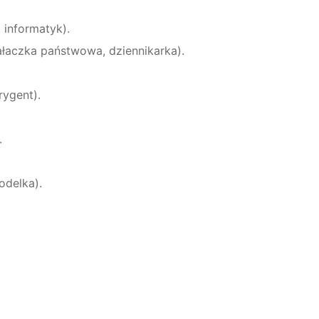
, informatyk).
ałaczka państwowa, dziennikarka).
rygent).
.
odelka).