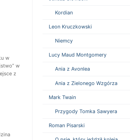
Kordian
Leon Kruczkowski
Niemcy
Lucy Maud Montgomery
ku w
jstwo” w
Ania z Avonlea
ejsce z
Ania z Zielonego Wzgórza
Mark Twain
Przygody Tomka Sawyera
Roman Pisarski
dzina
O psie, który jeździł koleją