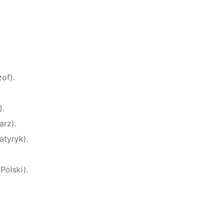
of).
).
arz).
atyryk).
Polski).