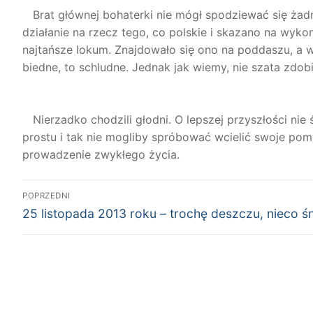
Brat głównej bohaterki nie mógł spodziewać się żad
działanie na rzecz tego, co polskie i skazano na wyko
najtańsze lokum. Znajdowało się ono na poddaszu, a 
biedne, to schludne. Jednak jak wiemy, nie szata zdob
Nierzadko chodzili głodni. O lepszej przyszłości nie ś
prostu i tak nie mogliby spróbować wcielić swoje pom
prowadzenie zwykłego życia.
Nawigacja
POPRZEDNI
Poprzedni
wpisu
25 listopada 2013 roku – trochę deszczu, nieco ś
wpis: