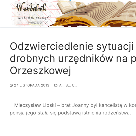
Przejdź
do
treści
Odzwierciedlenie sytuacji 
drobnych urzędników na p
Orzeszkowej
24 LISTOPADA 2013
A… B… C…
Mieczysław Lipski – brat Joanny był kancelistą w ko
pensja jego stała się podstawą istnienia rodzeństwa.