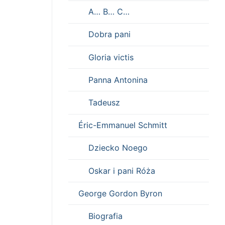
A… B… C…
Dobra pani
Gloria victis
Panna Antonina
Tadeusz
Éric-Emmanuel Schmitt
Dziecko Noego
Oskar i pani Róża
George Gordon Byron
Biografia