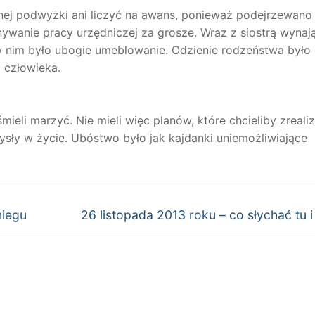
nej podwyżki ani liczyć na awans, ponieważ podejrzewano
nywanie pracy urzędniczej za grosze. Wraz z siostrą wynają
w nim było ubogie umeblowanie. Odzienie rodzeństwa było
i człowieka.
mieli marzyć. Nie mieli więc planów, które chcieliby zreal
ysły w życie. Ubóstwo było jak kajdanki uniemożliwiające
Następny
niegu
26 listopada 2013 roku – co słychać tu 
wpis: