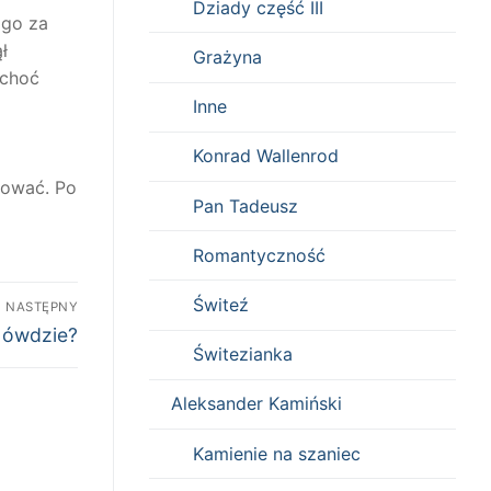
Dziady część III
 go za
ł
Grażyna
 choć
Inne
Konrad Wallenrod
izować. Po
Pan Tadeusz
Romantyczność
Świteź
NASTĘPNY
i ówdzie?
Świtezianka
Aleksander Kamiński
Kamienie na szaniec