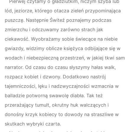
Pierwej czytamy o gładziutkim, niczym szyba lub
lód, jeziorze, którego otacza zieleń przypominająca
puszczę. Następnie Świteź poznajemy podczas
zmierzchu i odczuwamy zarówno strach jak
ciekawość. Wyobrażamy sobie świecące na niebie
gwiazdy, widzimy oblicze księżyca odbijające się w
wodach i niebezpieczną przestrzeń, w jakiej tkwi sam
narrator. Od czasu do czasu słyszymy hałas walk,
rozpacz kobiet i dzwony. Dodatkowo nastrój
tajemniczości, lęku i nadzwyczajności wzmacnia w
balladzie potworną swawolę diabła. Tak też
przerażający tumult, okrutny huk walczących i
donośny krzyk kobiecy to dowody na straszliwe w
skutkach wybryki czarta.