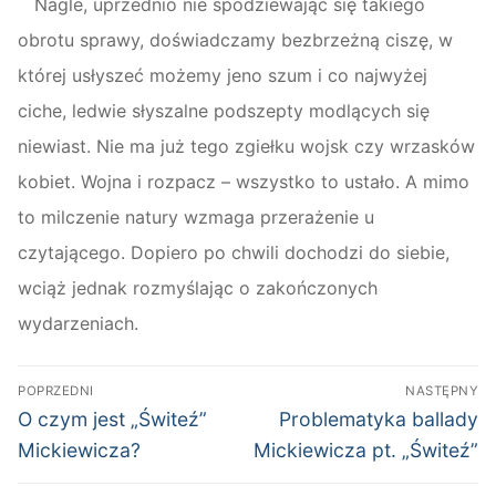
Nagle, uprzednio nie spodziewając się takiego
obrotu sprawy, doświadczamy bezbrzeżną ciszę, w
której usłyszeć możemy jeno szum i co najwyżej
ciche, ledwie słyszalne podszepty modlących się
niewiast. Nie ma już tego zgiełku wojsk czy wrzasków
kobiet. Wojna i rozpacz – wszystko to ustało. A mimo
to milczenie natury wzmaga przerażenie u
czytającego. Dopiero po chwili dochodzi do siebie,
wciąż jednak rozmyślając o zakończonych
wydarzeniach.
Nawigacja
POPRZEDNI
NASTĘPNY
wpisu
Poprzedni
Następny
O czym jest „Świteź”
Problematyka ballady
wpis:
wpis:
Mickiewicza?
Mickiewicza pt. „Świteź”