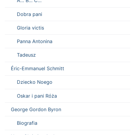
A… B… C…
Dobra pani
Gloria victis
Panna Antonina
Tadeusz
Éric-Emmanuel Schmitt
Dziecko Noego
Oskar i pani Róża
George Gordon Byron
Biografia