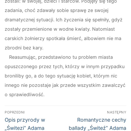
zostali: w swojej, dzieci i starców. Podjęły się tego
zadania, choć zdawały sobie sprawę ze swojej
dramatycznej sytuacji. Ich życzenia się spełniły, gdyż
zostały przemienione w wodne kwiaty. Natomiast
carskich żołnierzy spotkała śmierć, albowiem nie ma
zbrodni bez kary.
Reasumując, przedstawiono tu problem miasta
opuszczonego przez tych, którzy w innym przypadku
broniliby go, a do tego sytuację kobiet, którym nic
innego nie pozostaje jak przede wszystkim zawalczyć
o sprawiedliwość.
Nawigacja
POPRZEDNI
NASTĘPNY
wpisu
Poprzedni
Następny
Opis przyrody w
Romantyczne cechy
wpis:
wpis:
„Świtezi” Adama
ballady „Świteź” Adama