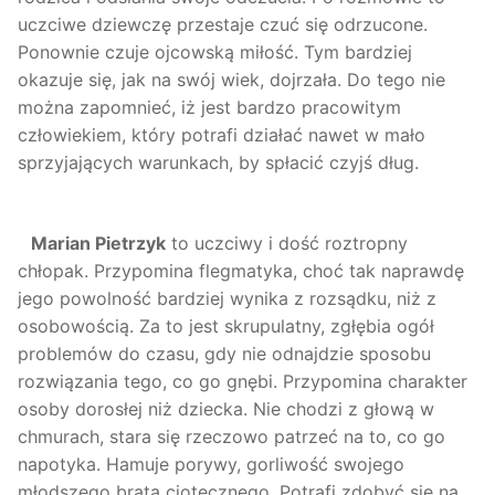
uczciwe dziewczę przestaje czuć się odrzucone.
Ponownie czuje ojcowską miłość. Tym bardziej
okazuje się, jak na swój wiek, dojrzała. Do tego nie
można zapomnieć, iż jest bardzo pracowitym
człowiekiem, który potrafi działać nawet w mało
sprzyjających warunkach, by spłacić czyjś dług.
Marian Pietrzyk
to uczciwy i dość roztropny
chłopak. Przypomina flegmatyka, choć tak naprawdę
jego powolność bardziej wynika z rozsądku, niż z
osobowością. Za to jest skrupulatny, zgłębia ogół
problemów do czasu, gdy nie odnajdzie sposobu
rozwiązania tego, co go gnębi. Przypomina charakter
osoby dorosłej niż dziecka. Nie chodzi z głową w
chmurach, stara się rzeczowo patrzeć na to, co go
napotyka. Hamuje porywy, gorliwość swojego
młodszego brata ciotecznego. Potrafi zdobyć się na