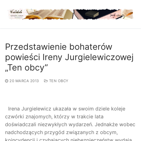
Przejdź
do
treści
Przedstawienie bohaterów
powieści Ireny Jurgielewiczowej
„Ten obcy”
20 MARCA 2013
TEN OBCY
Irena Jurgielewicz ukazała w swoim dziele koleje
czwórki znajomych, którzy w trakcie lata
doświadczali niezwykłych wydarzeń. Jednakże wobec
nadchodzących przygód związanych z obcym,
koincydencji i czyhających niebezpieczeństw wydają