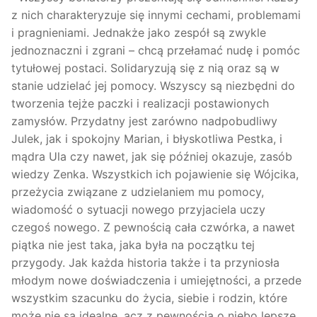
z nich charakteryzuje się innymi cechami, problemami
i pragnieniami. Jednakże jako zespół są zwykle
jednoznaczni i zgrani – chcą przełamać nudę i pomóc
tytułowej postaci. Solidaryzują się z nią oraz są w
stanie udzielać jej pomocy. Wszyscy są niezbędni do
tworzenia tejże paczki i realizacji postawionych
zamysłów. Przydatny jest zarówno nadpobudliwy
Julek, jak i spokojny Marian, i błyskotliwa Pestka, i
mądra Ula czy nawet, jak się później okazuje, zasób
wiedzy Zenka. Wszystkich ich pojawienie się Wójcika,
przeżycia związane z udzielaniem mu pomocy,
wiadomość o sytuacji nowego przyjaciela uczy
czegoś nowego. Z pewnością cała czwórka, a nawet
piątka nie jest taka, jaka była na początku tej
przygody. Jak każda historia także i ta przyniosła
młodym nowe doświadczenia i umiejętności, a przede
wszystkim szacunku do życia, siebie i rodzin, które
może nie są idealne, acz z pewnością o niebo lepsze