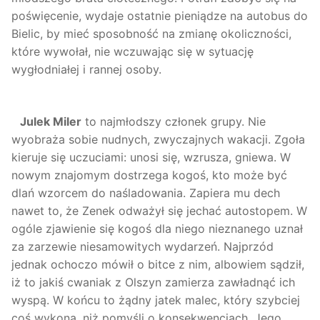
poświęcenie, wydaje ostatnie pieniądze na autobus do
Bielic, by mieć sposobność na zmianę okoliczności,
które wywołał, nie wczuwając się w sytuację
wygłodniałej i rannej osoby.
Julek Miler
to najmłodszy członek grupy. Nie
wyobraża sobie nudnych, zwyczajnych wakacji. Zgoła
kieruje się uczuciami: unosi się, wzrusza, gniewa. W
nowym znajomym dostrzega kogoś, kto może być
dlań wzorcem do naśladowania. Zapiera mu dech
nawet to, że Zenek odważył się jechać autostopem. W
ogóle zjawienie się kogoś dla niego nieznanego uznał
za zarzewie niesamowitych wydarzeń. Najprzód
jednak ochoczo mówił o bitce z nim, albowiem sądził,
iż to jakiś cwaniak z Olszyn zamierza zawładnąć ich
wyspą. W końcu to żądny jatek malec, który szybciej
coś wykona, niż pomyśli o konsekwencjach. Jego