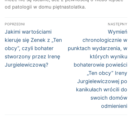
od patologii w domu piętnastolatka.
Nawigacja
POPRZEDNI
NASTĘPNY
wpisu
Poprzedni
Następny
Jakimi wartościami
Wymień
wpis:
wpis:
kieruje się Zenek z „Ten
chronologicznie w
obcy”, czyli bohater
punktach wydarzenia, w
stworzony przez Irenę
których wyniku
Jurgielewiczową?
bohaterowie powieści
„Ten obcy” Ireny
Jurgielewiczowej po
kanikułach wrócili do
swoich domów
odmienieni