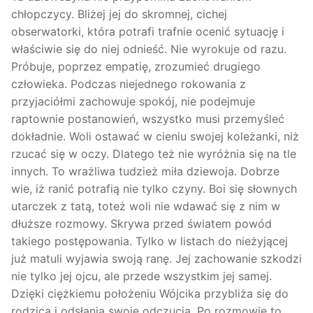
chłopczycy. Bliżej jej do skromnej, cichej
obserwatorki, która potrafi trafnie ocenić sytuację i
właściwie się do niej odnieść. Nie wyrokuje od razu.
Próbuje, poprzez empatię, zrozumieć drugiego
człowieka. Podczas niejednego rokowania z
przyjaciółmi zachowuje spokój, nie podejmuje
raptownie postanowień, wszystko musi przemyśleć
dokładnie. Woli ostawać w cieniu swojej koleżanki, niż
rzucać się w oczy. Dlatego też nie wyróżnia się na tle
innych. To wrażliwa tudzież miła dziewoja. Dobrze
wie, iż ranić potrafią nie tylko czyny. Boi się słownych
utarczek z tatą, toteż woli nie wdawać się z nim w
dłuższe rozmowy. Skrywa przed światem powód
takiego postępowania. Tylko w listach do nieżyjącej
już matuli wyjawia swoją ranę. Jej zachowanie szkodzi
nie tylko jej ojcu, ale przede wszystkim jej samej.
Dzięki ciężkiemu położeniu Wójcika przybliża się do
rodzica i odsłania swoje odczucia. Po rozmowie to