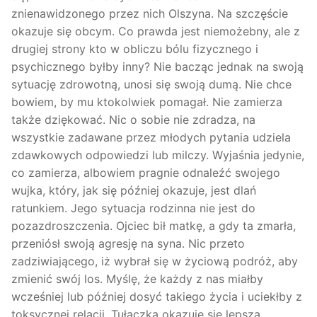
znienawidzonego przez nich Olszyna. Na szczęście
okazuje się obcym. Co prawda jest niemożebny, ale z
drugiej strony kto w obliczu bólu fizycznego i
psychicznego byłby inny? Nie bacząc jednak na swoją
sytuację zdrowotną, unosi się swoją dumą. Nie chce
bowiem, by mu ktokolwiek pomagał. Nie zamierza
także dziękować. Nic o sobie nie zdradza, na
wszystkie zadawane przez młodych pytania udziela
zdawkowych odpowiedzi lub milczy. Wyjaśnia jedynie,
co zamierza, albowiem pragnie odnaleźć swojego
wujka, który, jak się później okazuje, jest dlań
ratunkiem. Jego sytuacja rodzinna nie jest do
pozazdroszczenia. Ojciec bił matkę, a gdy ta zmarła,
przeniósł swoją agresję na syna. Nic przeto
zadziwiającego, iż wybrał się w życiową podróż, aby
zmienić swój los. Myślę, że każdy z nas miałby
wcześniej lub później dosyć takiego życia i uciekłby z
toksycznej relacji. Tułaczka okazuje się lepszą