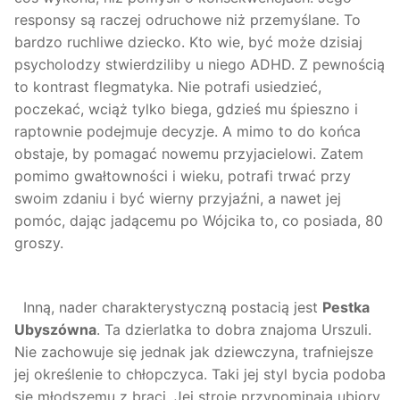
responsy są raczej odruchowe niż przemyślane. To
bardzo ruchliwe dziecko. Kto wie, być może dzisiaj
psycholodzy stwierdziliby u niego ADHD. Z pewnością
to kontrast flegmatyka. Nie potrafi usiedzieć,
poczekać, wciąż tylko biega, gdzieś mu śpieszno i
raptownie podejmuje decyzje. A mimo to do końca
obstaje, by pomagać nowemu przyjacielowi. Zatem
pomimo gwałtowności i wieku, potrafi trwać przy
swoim zdaniu i być wierny przyjaźni, a nawet jej
pomóc, dając jadącemu po Wójcika to, co posiada, 80
groszy.
Inną, nader charakterystyczną postacią jest
Pestka
Ubyszówna
. Ta dzierlatka to dobra znajoma Urszuli.
Nie zachowuje się jednak jak dziewczyna, trafniejsze
jej określenie to chłopczyca. Taki jej styl bycia podoba
się młodszemu z braci. Jej stroje przypominają ubiory