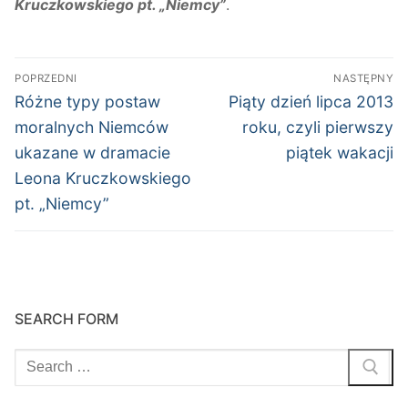
Kruczkowskiego pt. „Niemcy”
.
Nawigacja
POPRZEDNI
NASTĘPNY
wpisu
Poprzedni
Następny
Różne typy postaw
Piąty dzień lipca 2013
wpis:
wpis:
moralnych Niemców
roku, czyli pierwszy
ukazane w dramacie
piątek wakacji
Leona Kruczkowskiego
pt. „Niemcy”
SEARCH FORM
Szukaj: