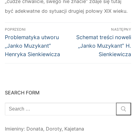
„cudze chwalicie, swego nie znacie” zdaje się tutaj
być adekwatne do sytuacji drugiej połowy XIX wieku.
Nawigacja
POPRZEDNI
NASTĘPNY
wpisu
Poprzedni
Następny
Problematyka utworu
Schemat treści noweli
wpis:
wpis:
„Janko Muzykant”
„Janko Muzykant” H.
Henryka Sienkiewicza
Sienkiewicza
SEARCH FORM
Szukaj:
Imieniny
:
Donata
,
Doroty
,
Kajetana