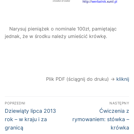
Narysuj pieniążek o nominale 100zł, pamiętając
jednak, że w środku należy umieścić krówkę.
Plik PDF (ściągnij do druku) →
kliknij
Nawigacja
POPRZEDNI
NASTĘPNY
wpisu
Poprzedni
Następny
Dziewiąty lipca 2013
Ćwiczenia z
wpis:
wpis:
rok – w kraju i za
rymowaniem: stówka –
granicą
krówka