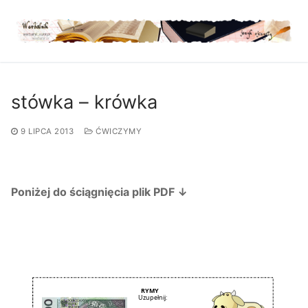
Przejdź
do
treści
stówka – krówka
9 LIPCA 2013
ĆWICZYMY
Poniżej do ściągnięcia plik PDF ↓