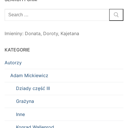
Szukaj:
Imieniny
:
Donata
,
Doroty
,
Kajetana
KATEGORIE
Autorzy
Adam Mickiewicz
Dziady część III
Grażyna
Inne
Konrad Wallenrod