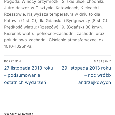
Pogoda
: W nocy przymrozki! Śliskie ulice, chodniki.
Jutro deszcz w Olsztynie, Katowicach, Kielcach i
Rzeszowie. Najwyższa temperatura w dniu to dla
Katowic (1 st. C), dla Gdańska i Bydgoszczy (8 st. C).
Prędkość wiatru: (Rzeszów) 19, (Gdańsk) 30 km/h.
Kierunek wiatru: północno-zachodni, zachodni oraz
południowo-zachodni. Ciśnienie atmosferyczne: ok.
1010-1025hPa.
Nawigacja
POPRZEDNI
NASTĘPNY
wpisu
Poprzedni
Następny
27 listopada 2013 roku
29 listopada 2013 roku
wpis:
wpis:
– podsumowanie
– noc wróżb
ostatnich wydarzeń
andrzejkowych
SEARCH FORM