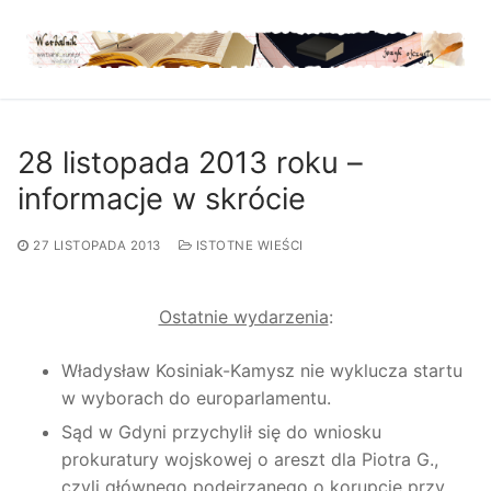
Przejdź
do
treści
28 listopada 2013 roku –
informacje w skrócie
27 LISTOPADA 2013
ISTOTNE WIEŚCI
Ostatnie wydarzenia
:
Władysław Kosiniak-Kamysz nie wyklucza startu
w wyborach do europarlamentu.
Sąd w Gdyni przychylił się do wniosku
prokuratury wojskowej o areszt dla Piotra G.,
czyli głównego podejrzanego o korupcję przy